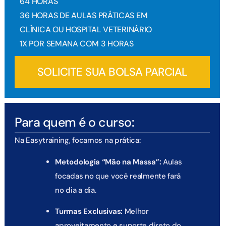
64
HORAS
36
HORAS DE
AULAS PRÁTICAS EM
CLÍNICA OU HOSPITAL VETERINÁRIO
1X POR
SEMANA COM
3
HORAS
SOLICITE SUA BOLSA PARCIAL
Para quem é o curso:
Na Easytraining, focamos na prática:
Metodologia “Mão na Massa”:
Aulas
focadas no que você realmente fará
no dia a dia.
Turmas Exclusivas:
Melhor
aproveitamento e suporte direto do