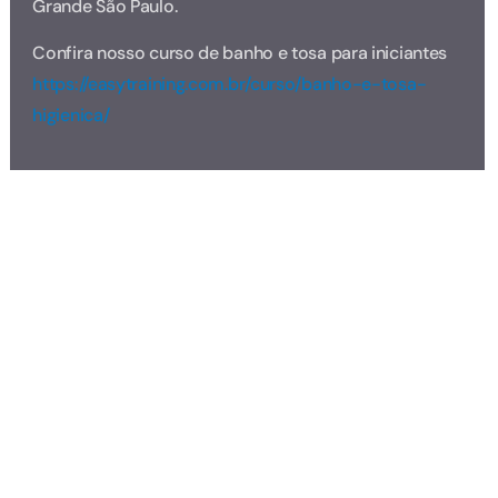
Grande São Paulo.
Confira nosso curso de banho e tosa para iniciantes
https://easytraining.com.br/curso/banho-e-tosa-
higienica/